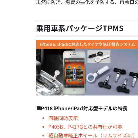
未然に防ぎ、燃費の悪化を予防する、自動車
乗用車系パッケージTPMS
■P418 iPhone/iPad対応型モデルの特長
四輪同時表示
P405B、P417Gとの共有化が可能
軽自動車純正ホイール（リムサイズ4J