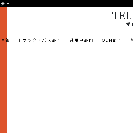
供会社
TEL 
受
業情報
トラック・バス部門
乗用車部門
OEM部門